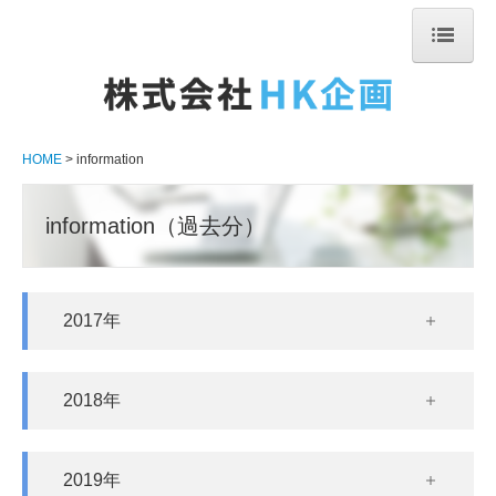
HOME
代表者挨拶
HOME
information
会社情報
information（過去分）
会社概要
社内案内
2017年
組織図
アクセスマップ
2018年
業務実績
事業内容
2019年