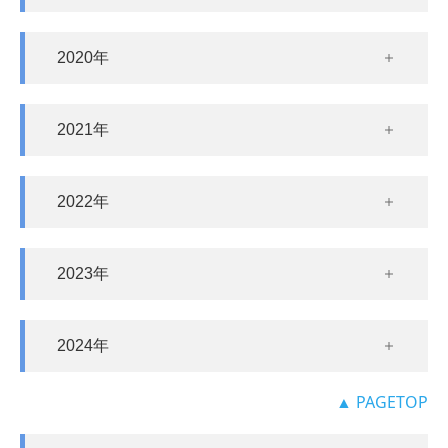
基礎調査業務
2020年
橋梁点検業務
道路防災点検業務
2021年
採用関連
採用情報
2022年
社員の声
2023年
お問合せ
2024年
▲ PAGETOP