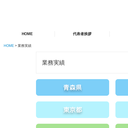
HOME
代表者挨拶
HOME
業務実績
会社概
社内案
組織図
アクセ
業務実績