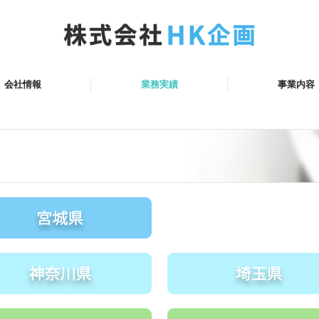
会社情報
業務実績
事業内容
要
内
スマップ
基礎調査業務
橋梁点検業務
道路防災点検業務