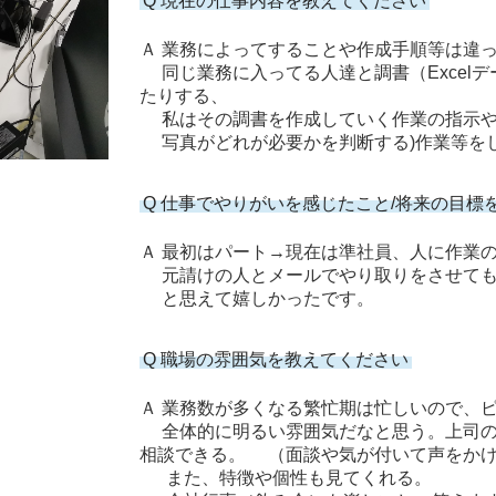
Q 現在の仕事内容を教えてください
Ａ 業務によってすることや作成手順等は違
同じ業務に入ってる人達と調書（Excel
たりする、
私はその調書を作成していく作業の指示や
写真がどれが必要かを判断する)作業等を
Q 仕事でやりがいを感じたこと/将来の目標
Ａ 最初はパート→現在は準社員、人に作業
元請けの人とメールでやり取りをさせても
と思えて嬉しかったです。
Q 職場の雰囲気を教えてください
Ａ 業務数が多くなる繁忙期は忙しいので、
全体的に明るい雰囲気だなと思う。上司の
相談できる。 （面談や気が付いて声をか
また、特徴や個性も見てくれる。