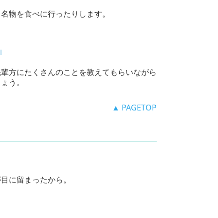
り名物を食べに行ったりします。
。
す
先輩方にたくさんのことを教えてもらいながら
ょう。
▲ PAGETOP
が目に留まったから。