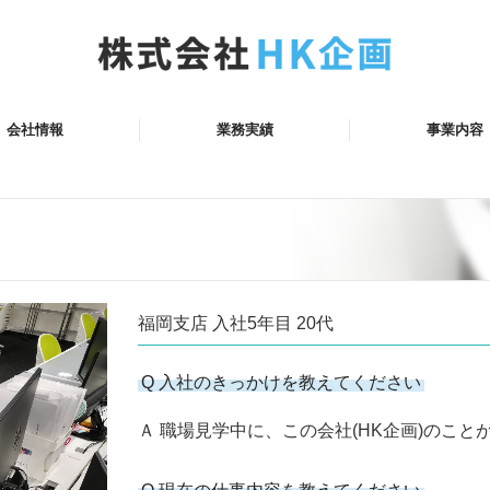
会社情報
業務実績
事業内容
要
内
スマップ
基礎調査業務
橋梁点検業務
道路防災点検業務
福岡支店 入社5年目 20代
Q 入社のきっかけを教えてください
Ａ 職場見学中に、この会社(HK企画)のこと