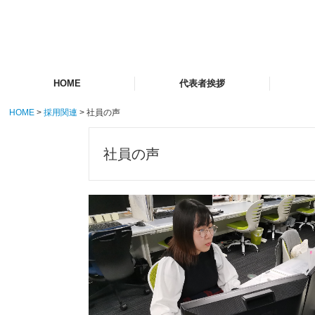
HOME
代表者挨拶
HOME
採用関連
社員の声
会社概
社内案
組織図
アクセ
社員の声